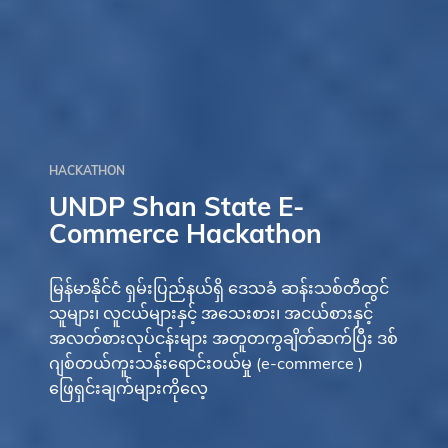
HACKATHON
UNDP Shan State E-
Commerce Hackathon
မြန်မာနိုင်ငံ ရှမ်းပြည်နယ်ရှိ ဒေသခံ ဆန်းသစ်တီထွင်
သူများ၊ လူငယ်များနှင့် အသေးစား၊ အငယ်စားနှင့်
အလတ်စားလုပ်ငန်းများ အတူတကွချိတ်ဆက်ပြီး ဒစ်
ဂျစ်တယ်ကူးသန်းရောင်းဝယ်မှု (e-commerce )
ဖြေရှင်းချက်များကိုလေ့